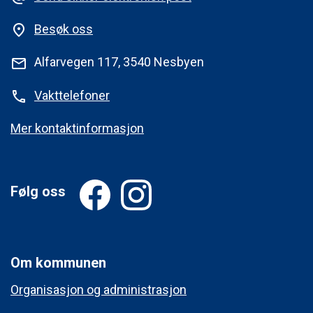
Besøk oss
place
Alfarvegen 117, 3540 Nesbyen
mail
Vakttelefoner
phone
Mer kontaktinformasjon
Følg oss
Om kommunen
Organisasjon og administrasjon