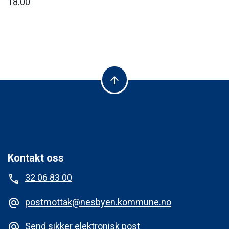
18.00
arrow_upward
Kontakt oss
32 06 83 00
phone
postmottak@nesbyen.kommune.no
alternate_email
Send sikker elektronisk post
alternate_email