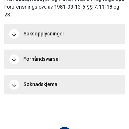
Forurensningslova av 1981-03-13-6 §§ 7, 11, 18 og
23.
Saksopplysninger
arrow_downward
Forhåndsvarsel
arrow_downward
Søknadskjema
arrow_downward