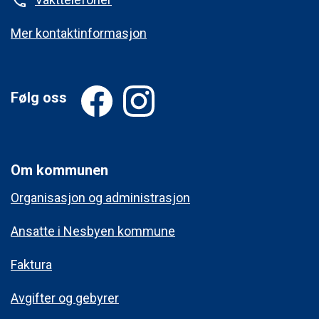
phone
Mer kontaktinformasjon
Følg oss
Om kommunen
Organisasjon og administrasjon
Ansatte i Nesbyen kommune
Faktura
Avgifter og gebyrer