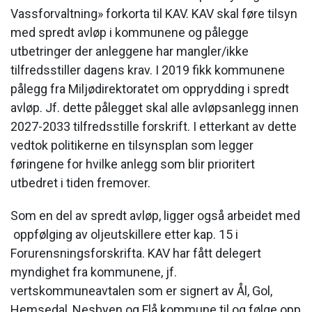
Vassforvaltning» forkorta til KAV. KAV skal føre tilsyn
med spredt avløp i kommunene og pålegge
utbetringer der anleggene har mangler/ikke
tilfredsstiller dagens krav. I 2019 fikk kommunene
pålegg fra Miljødirektoratet om opprydding i spredt
avløp. Jf. dette pålegget skal alle avløpsanlegg innen
2027-2033 tilfredsstille forskrift. I etterkant av dette
vedtok politikerne en tilsynsplan som legger
føringene for hvilke anlegg som blir prioritert
utbedret i tiden fremover.
Som en del av spredt avløp, ligger også arbeidet med
oppfølging av oljeutskillere etter kap. 15 i
Forurensningsforskrifta. KAV har fått delegert
myndighet fra kommunene, jf.
vertskommuneavtalen som er signert av Ål, Gol,
Hemsedal, Nesbyen og Flå kommune til og følge opp