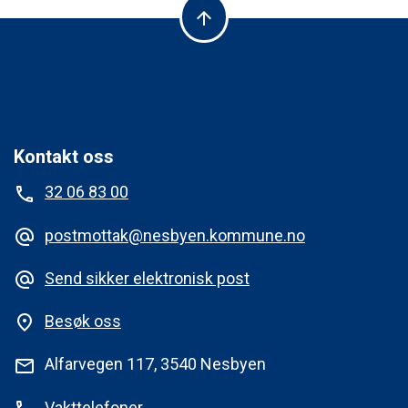
arrow_upward
Kontakt oss
32 06 83 00
phone
postmottak@nesbyen.kommune.no
alternate_email
Send sikker elektronisk post
alternate_email
Besøk oss
place
Alfarvegen 117, 3540 Nesbyen
mail
Vakttelefoner