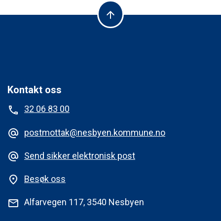
arrow_upward
Kontakt oss
32 06 83 00
phone
postmottak@nesbyen.kommune.no
alternate_email
Send sikker elektronisk post
alternate_email
Besøk oss
place
Alfarvegen 117, 3540 Nesbyen
mail