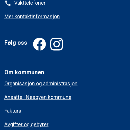
Vakttelefoner
phone
Mer kontaktinformasjon
Følg oss
Om kommunen
Organisasjon og administrasjon
Ansatte i Nesbyen kommune
Faktura
Avgifter og gebyrer