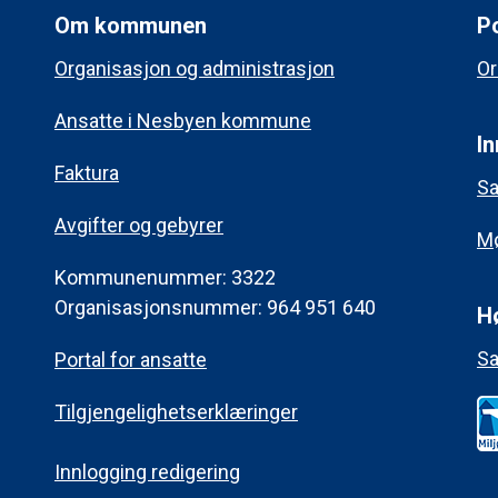
Om kommunen
Po
Organisasjon og administrasjon
Or
Ansatte i Nesbyen kommune
In
Faktura
Sa
Avgifter og gebyrer
Mø
Kommunenummer: 3322
Organisasjonsnummer: 964 951 640
H
Sa
Portal for ansatte
Tilgjengelighetserklæringer
Innlogging redigering