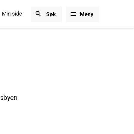
search
Min side
menu
Søk
Meny
esbyen