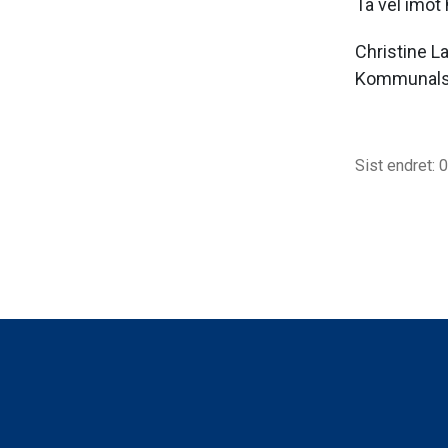
Ta vel imot
Christine L
Kommunalsj
Sist endret: 