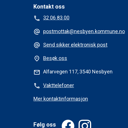
Kontakt oss
32 06 83 00
phone
postmottak@nesbyen.kommune.no
alternate_email
Send sikker elektronisk post
alternate_email
Besøk oss
place
Alfarvegen 117, 3540 Nesbyen
mail
Vakttelefoner
phone
Mer kontaktinformasjon
Følg oss