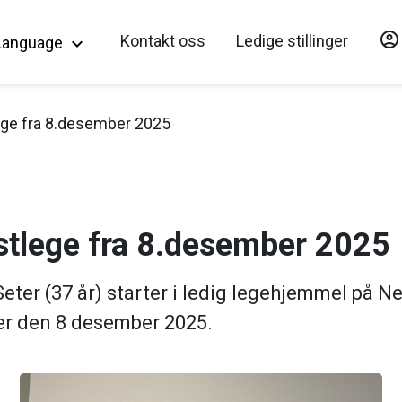
account_circle
Hopp til hovedinnholdet
Kontakt oss
Ledige stillinger
Language
keyboard_arrow_down
ege fra 8.desember 2025
stlege fra 8.desember 2025
ter (37 år) starter i ledig legehjemmel på N
er den 8 desember 2025.