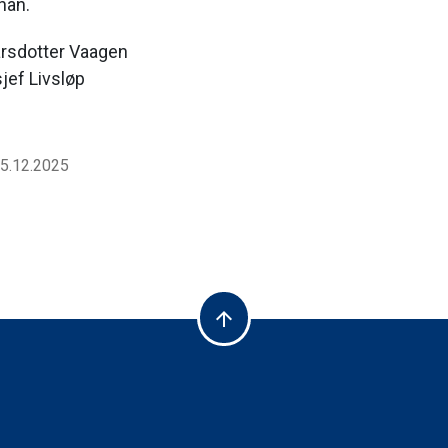
 han.
arsdotter Vaagen
ef Livsløp
05.12.2025
arrow_upward