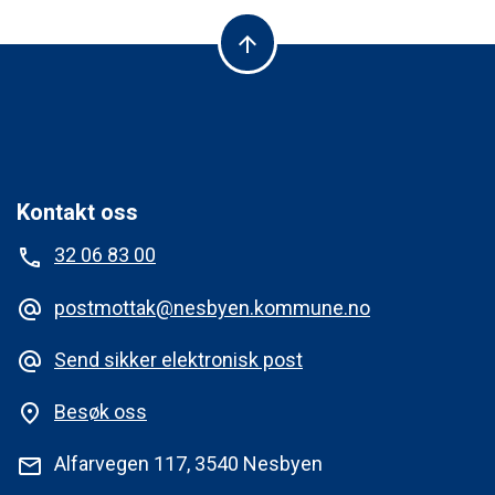
arrow_upward
Kontakt oss
32 06 83 00
phone
postmottak@nesbyen.kommune.no
alternate_email
Send sikker elektronisk post
alternate_email
Besøk oss
place
Alfarvegen 117, 3540 Nesbyen
mail