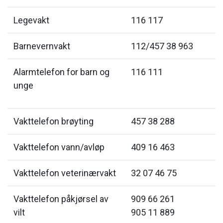
Legevakt
116 117
Barnevernvakt
112/457 38 963
Alarmtelefon for barn og
116 111
unge
Vakttelefon brøyting
457 38 288
Vakttelefon vann/avløp
409 16 463
Vakttelefon veterinærvakt
32 07 46 75
Vakttelefon påkjørsel av
909 66 261
vilt
905 11 889