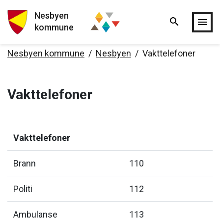
Nesbyen
search
Hopp til hovedinnholdet
menu
kommune
Nesbyen kommune
Nesbyen
Vakttelefoner
Vakttelefoner
Vakttelefoner
Brann
110
Politi
112
Ambulanse
113