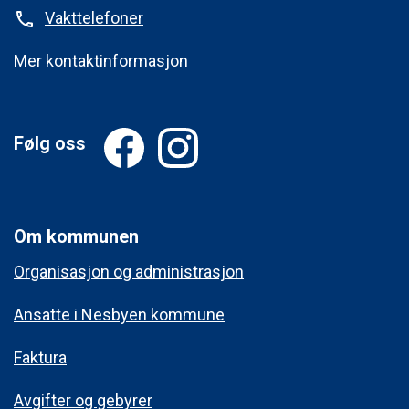
Vakttelefoner
phone
Mer kontaktinformasjon
Følg oss
Om kommunen
Organisasjon og administrasjon
Ansatte i Nesbyen kommune
Faktura
Avgifter og gebyrer